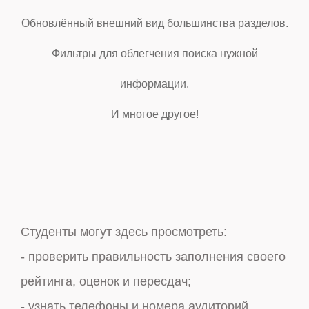
Обновлённый внешний вид большинства разделов.
Фильтры для облегчения поиска нужной
информации.
И многое другое!
Студенты могут здесь просмотреть:
Сотрудники и преподаватели могут получить
- проверить правильность заполнения своего
информацию:
рейтинга, оценок и пересдач;
- найти информацию о студенте, группе,
- узнать телефоны и номера аудиторий
специальности, факультете и многое другое;