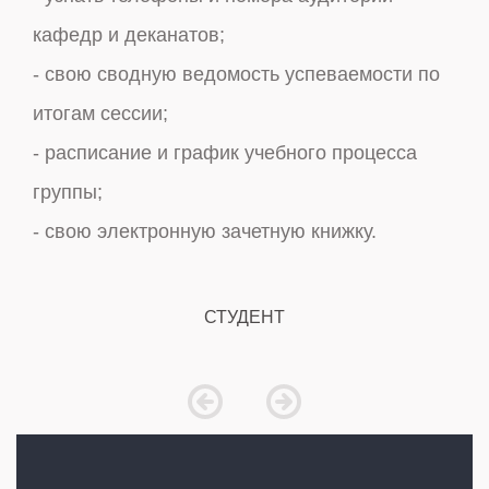
кафедр и деканатов;
- статистику по заполнению электронных
- свою сводную ведомость успеваемости по
рейтинговых ведомостей;
итогам сессии;
- списки незаполненных и незакрытых
- расписание и график учебного процесса
ведомостей своей кафедры;
группы;
- по контингенту студентов.
- свою электронную зачетную книжку.
СОТРУДНИК И ПРЕПОДАВАТЕЛЬ
СТУДЕНТ
prev
next